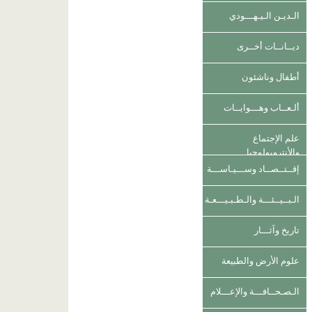
الـديـن الـيـهـــودي
ديــانــات أخــرى
أطفال وناشئون
ألـعــاب وهـــوايــات
علم الإجتماع
والأنتروبولوجيا
إقــتــصــاد وســـيـاســـة
الـبــيــئـــة والـطـبـيـــعـة
تاريخ وآثـــار
علوم الأرض والطبيعة
الـصـحــافـــة والإعـــلام