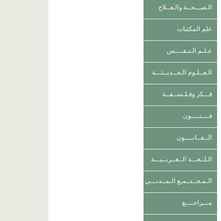
الـصـــحــة والـعــلاج
علم المكتبات
عـلـم الـنـفــــس
الـعــلـوم الـحــديــثـــة
فـــكر وفـلـســفــة
فــــنــــون
الــقــانــــون
الـلــغـــة الــعــربــيـــة
الـمـجــتــمـع الـمــدنـــي
مـــراجــــع