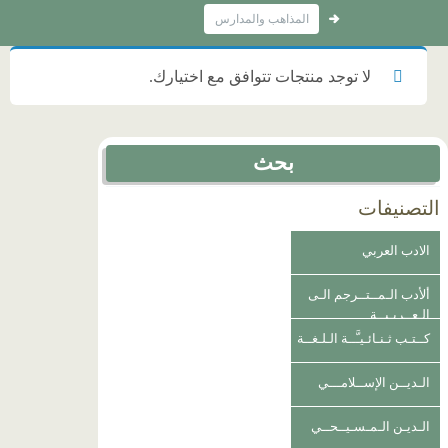
المذاهب والمدارس
لا توجد منتجات تتوافق مع اختيارك.
بحث
التصنيفات
الادب العربي
ألأدب الـمــتــرجم الـى
الـعــربـيــة
كــتـب ثـنـائـيـَّــة الـلـغــة
الـديــن الإســلامـــي
الـديـن الـمـسـيــحــي