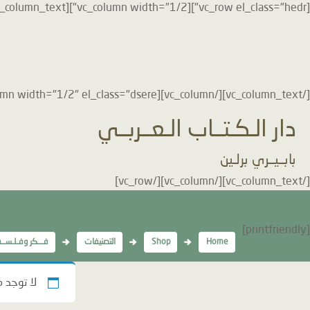
[vc_row el_class="hedr"][vc_column width="1/2"][vc_column_text]
[/vc_column_text][/vc_column][vc_column width="1/2" el_class="dsere"][vc_column_text]
دار الـكـتــاب الـعــربــي
بابــيــري برلـين
[/vc_column_text][/vc_column][/vc_row]
[printfriendly]
Home
Shop
التصنيفات
فـــكر وفـلـســف
لا توجد 