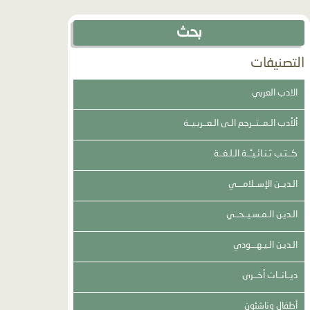
بحث
التصنيفات
الادب العربي
ألأدب الـمــتــرجم الـى الـعــربـيــة
كــتـب ثـنـائـيـَّــة الـلـغــة
الـديــن الإســلامـــي
الـديـن الـمـسـيــحــي
الـديـن الـيـهـــودي
ديــانــات أخــرى
أطفال وناشئون