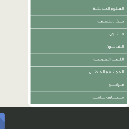
الـعــلـوم الـحــديــثـــة
فـــكر وفـلـســفــة
فــــنــــون
الــقــانــــون
الـلــغـــة الــعــربــيـــة
الـمـجــتــمـع الـمــدنـــي
مـــراجــــع
مـــعــــــارف عـــامــــة