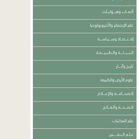
ألـعــاب وهـــوايــات
علم الإجتماع والأنتروبولوجيا
إقــتــصــاد وســـيـاســـة
الـبــيــئـــة والـطـبـيـــعـة
تاريخ وآثـــار
علوم الأرض والطبيعة
الـصـحــافـــة والإعـــلام
الـصـــحــة والـعــلاج
علم المكتبات
عـلـم الـنـفــــس