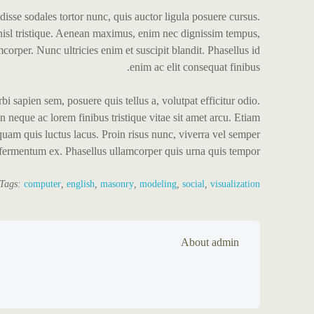
Duis eget dictum eros, in dictum sem. Vivamus sed molestie sapi
Morbi sem neque, tristique in porta ullamcorper, lacinia eget l
lectus ante lobortis neque, nec pellentesque nunc lectus vel erat. Cra
Sed ac egestas nisl. Sed vestibulum ac diam sit amet porta. Vivamus es
Sed in neque in turpis fermentum fermentum. Mauris non enim v
convallis ipsum vestibulum, laoreet sem ac, sagittis odio. Cras libe
nec, por