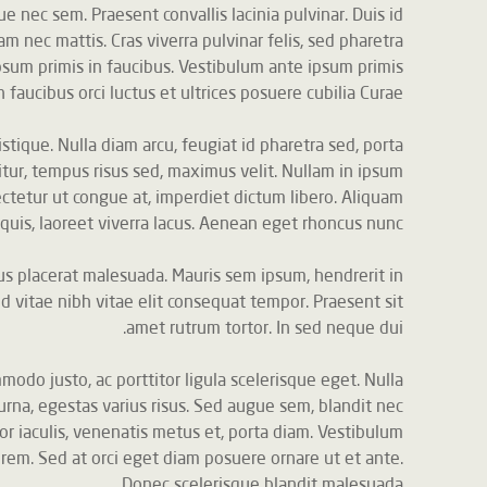
Sed dapibus massa vitae ipsum aliquam sollicitudin. Aenean t
sem urna. Ut et feugiat ligula. Vivamus tincidunt diam a lacus 
arcu sollicitudin sit amet. Aenean eu neque eu lectus rhoncu
Integer est metus, auctor placerat ligula sit amet, molestie fau
at ipsum. Vivamus condimentum odio vitae justo sollicitudin
elit. Phasellus porta dolor a commodo hendrerit. Nam eget c
Etiam nec egestas lorem, et sollicitudin ligula. Nulla
commodo sed, dignissim nec velit. Cras lectus eros, molest
Nulla eu 
hendrerit 
lectus matt
dignis