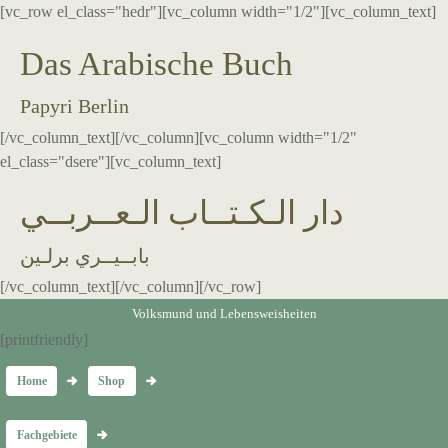
[vc_row el_class="hedr"][vc_column width="1/2"][vc_column_text]
Das Arabische Buch
Papyri Berlin
[/vc_column_text][/vc_column][vc_column width="1/2"
el_class="dsere"][vc_column_text]
دار الـكـتــاب الـعــربــي
بابــيــري برلـين
[/vc_column_text][/vc_column][/vc_row]
Volksmund und Lebensweisheiten
[printfriendly]
Home
Shop
Fachgebiete