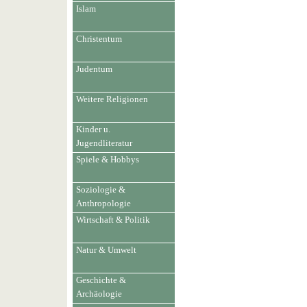
Islam
Christentum
Judentum
Weitere Religionen
Kinder u.
Jugendliteratur
Spiele & Hobbys
Soziologie &
Anthropologie
Wirtschaft & Politik
Natur & Umwelt
Geschichte &
Archäologie