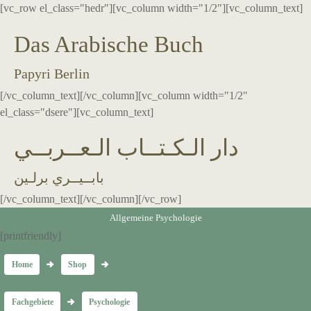
[vc_row el_class="hedr"][vc_column width="1/2"][vc_column_text]
Das Arabische Buch
Papyri Berlin
[/vc_column_text][/vc_column][vc_column width="1/2"
el_class="dsere"][vc_column_text]
دار الـكـتــاب الـعــربــي
بابــيــري برلـين
[/vc_column_text][/vc_column][/vc_row]
Allgemeine Psychologie
[printfriendly]
Home
Shop
Fachgebiete
Psychologie