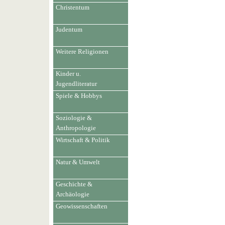
Christentum
Judentum
Weitere Religionen
Kinder u.
Jugendliteratur
Spiele & Hobbys
Soziologie &
Anthropologie
Wirtschaft & Politik
Natur & Umwelt
Geschichte &
Archäologie
Geowissenschaften