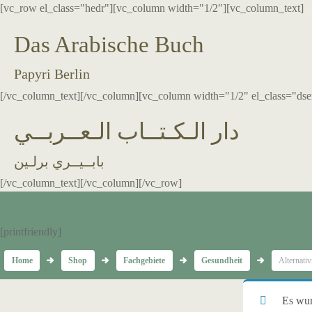
[vc_row el_class="hedr"][vc_column width="1/2"][vc_column_text]
Das Arabische Buch
Papyri Berlin
[/vc_column_text][/vc_column][vc_column width="1/2" el_class="dse
دار الـكـتــاب الـعــربــي
بابــيــري برلـين
[/vc_column_text][/vc_column][/vc_row]
[printfriendly]
Home
Shop
Fachgebiete
Gesundheit
Alternati
Es wur