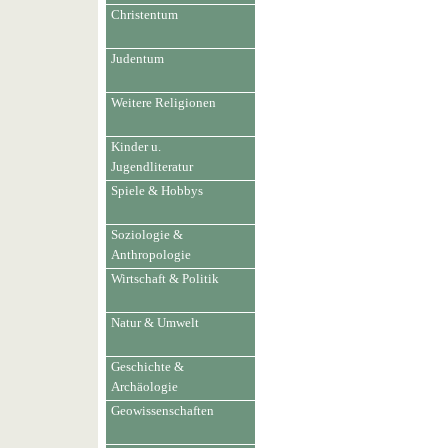
Christentum
Judentum
Weitere Religionen
Kinder u.
Jugendliteratur
Spiele & Hobbys
Soziologie &
Anthropologie
Wirtschaft & Politik
Natur & Umwelt
Geschichte &
Archäologie
Geowissenschaften