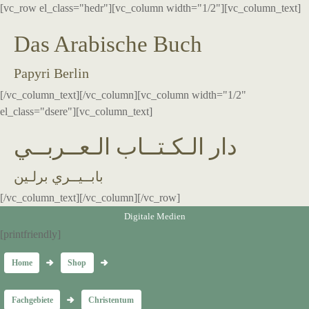
[vc_row el_class="hedr"][vc_column width="1/2"][vc_column_text]
Das Arabische Buch
Papyri Berlin
[/vc_column_text][/vc_column][vc_column width="1/2"
el_class="dsere"][vc_column_text]
دار الـكـتــاب الـعــربــي
بابــيــري برلـين
[/vc_column_text][/vc_column][/vc_row]
Digitale Medien
[printfriendly]
Home
Shop
Fachgebiete
Christentum