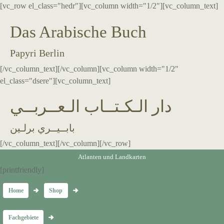
[vc_row el_class="hedr"][vc_column width="1/2"][vc_column_text]
Das Arabische Buch
Papyri Berlin
[/vc_column_text][/vc_column][vc_column width="1/2"
el_class="dsere"][vc_column_text]
دار الـكـتــاب الـعــربــي
بابــيــري برلـين
[/vc_column_text][/vc_column][/vc_row]
Atlanten und Landkarten
[printfriendly]
Home
Shop
Fachgebiete