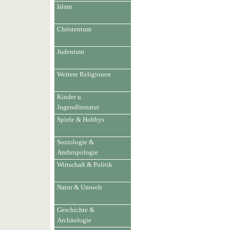
Islam
Christentum
Judentum
Weitere Religionen
Kinder u.
Jugendliteratur
Spiele & Hobbys
Soziologie &
Anthropologie
Wirtschaft & Politik
Natur & Umwelt
Geschichte &
Archäologie