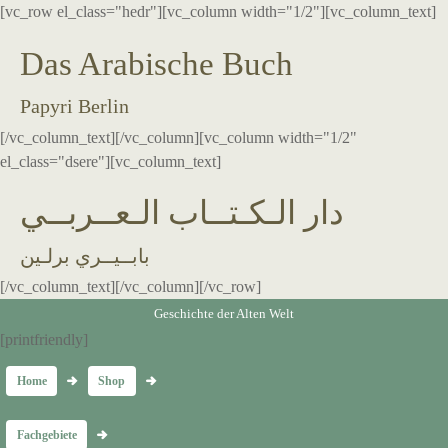
[vc_row el_class="hedr"][vc_column width="1/2"][vc_column_text]
Das Arabische Buch
Papyri Berlin
[/vc_column_text][/vc_column][vc_column width="1/2"
el_class="dsere"][vc_column_text]
دار الـكـتــاب الـعــربــي
بابــيــري برلـين
[/vc_column_text][/vc_column][/vc_row]
Geschichte der Alten Welt
[printfriendly]
Home
Shop
Fachgebiete