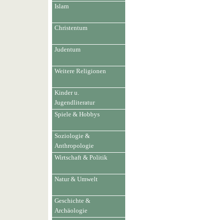
Islam
Christentum
Judentum
Weitere Religionen
Kinder u.
Jugendliteratur
Spiele & Hobbys
Soziologie &
Anthropologie
Wirtschaft & Politik
Natur & Umwelt
Geschichte &
Archäologie