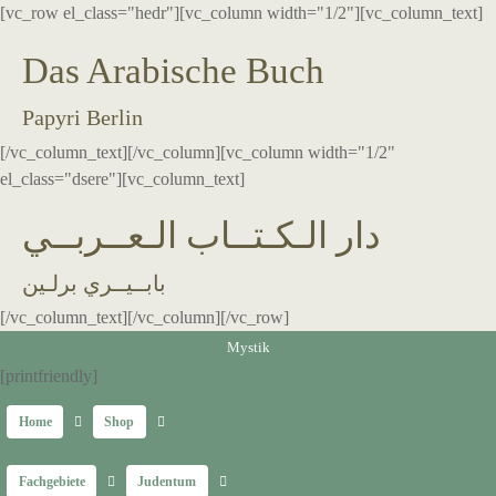
[vc_row el_class="hedr"][vc_column width="1/2"][vc_column_text]
Das Arabische Buch
Papyri Berlin
[/vc_column_text][/vc_column][vc_column width="1/2"
el_class="dsere"][vc_column_text]
دار الـكـتــاب الـعــربــي
بابــيــري برلـين
[/vc_column_text][/vc_column][/vc_row]
Mystik
[printfriendly]
Home
Shop
Fachgebiete
Judentum