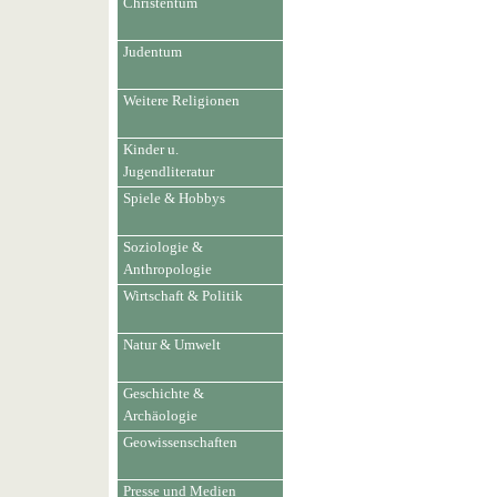
Christentum
Judentum
Weitere Religionen
Kinder u.
Jugendliteratur
Spiele & Hobbys
Soziologie &
Anthropologie
Wirtschaft & Politik
Natur & Umwelt
Geschichte &
Archäologie
Geowissenschaften
Presse und Medien